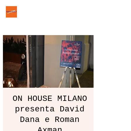
ROM△N △XM△N
roman.axman.art@gmail.com
ON HOUSE MILANO
presenta David
Dana e Roman
Axman